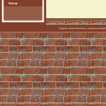
Dagmar Seidel-Raschke | seidelraschke@ht